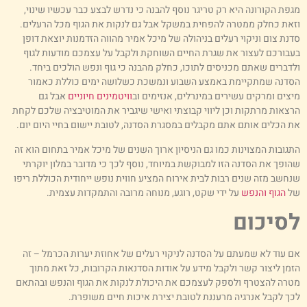
גפת הקורונה היא רק טריגר נוסף להבנה כי נדרש לבצע כבר עכשיו שינוי,
זאת כחלק ממטרה להפחית במשקל אבל גם לנקות את הגוף מכל הרעלים.
דנת צום וניקוי רעלים בניהולה של מיכל אמיר מהווה הזדמנות יוצאת דופן
עבורכם לעצור את שגרת החיים השוחקת ולקבל על עצמכם מודעות לגוף
לדברים שאתם מכניסים לתוכו, כחלק מהבנה כי גוף ונפש הולכים ביחד.
סדנה שמתקיימת באמצע השבוע ונמשכת כשלושה ימים כוללת כאמור
יצים ומרקים עשירים במינרלים, אנזימים וב
וויטמינים חיוניים
אבל גם
רצאות מרתקות וכן ליווי קבוצתי ואישי שיגביר את המוטיבציה שלכם לקחת
ת הכלים אותם אתם מקבלים במסגרת הסדנה, לטובת יישום בחיי היום יום.
תגובות המצוינות כמו גם הניסיון ארוך השנים של מיכל אמיר בתחום הוא זה
הופך את הסדנה הזו למבוקשת במיוחד, נוסף לכך כי מדובר במלון יוקרתי
נחשב מזה שנים רבות לבית אירוח המציע חווית נופש ייחודית הכוללת ריפו
ל
הגוף והנפש
על ידי שקט, רוגע, מנוחה מרובה והתמקדות עצמית.
סיכום
ם עוד לא שמעתם על הסדנה לניקוי רעלים של אחוזת יערות הכרמל – זה
זמן ליצור קשר ולקבל מידע על אודות הסדנאות הקרובות, כל זאת מתוך
טרה להצטרף ולספק לעצמכם את היכולת לנקות את הגוף והנפש ובהתאם
כך לקבל אנרגיה מרעננת לטובת יצירת איכות חיים משופרת.