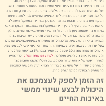
ישראל בזכות התנאים האידיאליים שהיא מספקת, ועל כן היא מהווה
זדמנות מצוינת בעבורכם ליצור שינוי ממשי באזור פסטורלי ומנותק. במשך
לושה ימים תוכלו ליהנות ממיצים צלולים, שייקים סמיכים ומרק חם בערב,
ל אלה עשירים בוויטמינים, מינרלים ואנזימים החיוניים לגוף לטובת שיפור
פקוד מערכת הסינון וההפרשה ובהתאם לכך גם ירידה במשקל. חשוב לציין
י הסדנה איננה תחליף לתהליך ירידה במשקל המתבצע בצורה מבוקרת, אלא
נקודת ציון שממנה ניתן להתחיל וליצור שינוי ממשי באיכות החיים, כחלק
הבנה כי לשיקום הכבד ונטרול חומרים רעלים ומזיקים יש חשיבות עצומה
בחינה בריאותית ונפשית. על כן, הסדנה מתמקדת בשימוש במיצים ומרקים
עלי ערך תזונתי גבוה ואיכותי במיוחד, תוך מתן יחס וליווי אישי לכל משתתף.
את הסדנה מנחה מזה כ-20 שנה מיכל אמיר, בעלת BA בבריאות הוליסטית
מפתחת סדנאות צום מיצים מוסמכת.
למידע והרשמה הקליקו
כדי להגיע
אתר הרשמי של אחוזת יערות הכרמל, שם תוכלו למצוא תגובות מצד
שתתפים שדיווחו על שינוי עצום ברווחה הבריאותית והנפשית כתוצאה
השתתפות בסדנה ממוקדת ומפוקחת.
ה הזמן לספק לעצמכם את
יכולת לבצע שינוי ממשי
איכות החיים