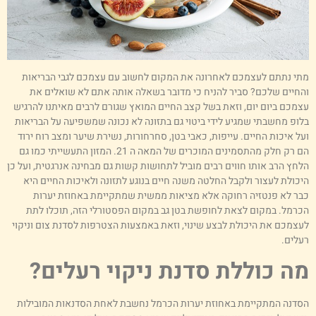
תי נתתם לעצמכם לאחרונה את המקום לחשוב עם עצמכם לגבי הבריאות
החיים שלכם? סביר להניח כי מדובר בשאלה אותה אתם לא שואלים את
צמכם ביום יום, וזאת בשל קצב החיים המואץ שגורם לרבים מאיתנו להרגיש
לופ מחשבתי שמגיע לידי ביטוי גם בתזונה לא נכונה שמשפיעה על הבריאות
על איכות החיים. עייפות, כאבי בטן, סחרחורות, נשירת שיער ומצב רוח ירוד
הם רק חלק מהתסמינים המוכרים של המאה ה 21. המזון התעשייתי כמו גם
לחץ הרב אותו חווים רבים מוביל לתחושות קשות גם מבחינה אנרגטית, ועל כן
יכולת לעצור ולקבל החלטה משנה חיים בנוגע לתזונה ולאיכות החיים היא
בר לא פנטזיה רחוקה אלא מציאות ממשית שמתקיימת באחוזת יערות
כרמל. במקום לצאת לחופשת בטן גב במקום הפסטורלי הזה, תוכלו לתת
עצמכם את היכולת לבצע שינוי, וזאת באמצעות הצטרפות לסדנת צום וניקוי
עלים.
ה כוללת סדנת ניקוי רעלים?
סדנה המתקיימת באחוזת יערות הכרמל נחשבת לאחת הסדנאות המובילות