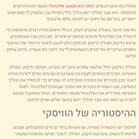
תחיל בפרטים היבשים:
ויסקי הוא משקה אלכוהולי
העשוי ממחית דגנים
ותססת. הוא עובר תהליך יישון בדרך כלל בחביות עץ, המעניק לו טעם וצבע
חודיים. בכל סוג של ויסקי יש לפחות 40% אלכוהול.
וויסקי מיוצר בתהליך שנקרא זיקוק, הכולל חימום מחית דגנים מותססת כדי
הפריד את האלכוהול מהמים ומחומרים אחרים. סוג הדגן שבו משתמשים,
יטת הזיקוק ותהליך היישון תורמים כולם לטעם ולאופי הייחודי של הוויסקי.
סוגים העיקריים של דגנים המשמשים לייצור ויסקי הם שעורה, תירס, שיפון
חיטה.
הליך הזיקוק כולל שלושה שלבים עיקריים: מעיכה, תסיסה וזיקוק. במהלך
מעיכה, הגרגרים נטחנים לקמח גס ומעורבבים עם מים חמים ליצירת מחית.
אחר מכן מקררים את המחית ומוסיפים לה שמרים כדי להתחיל את תהליך
תסיסה, שבו השמרים הופכים את הסוכר שבמחית לאלכוהול. לאחר
תסיסה מפרידים את האלכוהול משאר החומרים. הנוזל המתקבל מוכנס
חבית עץ ושם הוא עובר תהליך יישון במשך שלוש שנים לפחות.
היסטוריה של הוויסקי
וויסקי יש היסטוריה עשירה, שראשיתה בימי הביניים המוקדמים, שבהם
יתחו לראשונה טכניקות זיקוק. המילה "ויסקי" מגיעה מהמונח הסקוטי