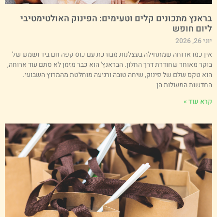
ראנץ מתכונים קלים וטעימים: הפינוק האולטימטיבי
יום חופש
י 26, 2026
ין כמו ארוחה שמתחילה בעצלנות מבורכת עם כוס קפה חם ביד ושמש של
וקר מאוחר שחודרת דרך החלון. הבראנץ' הוא כבר מזמן לא סתם עוד ארוחה,
וא טקס שלם של פינוק, שיחה טובה ורגיעה מוחלטת מהמרוץ השבועי.
חדשות המעולות הן
רא עוד »