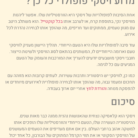
דוע ויסקי פופולרי כל כך?
חת הסיבות לפופולריות של ויסקי היא הוורסטיליות שלו. אפשר ליהנות
וויסקי נקי, בתוספת קרח, או לערבב אותו
בכל קוקטייל
. הוא משתלב היטב
ם מגוון טעמים, ממתוקים ועד חריפים, מה שהופך אותו לבחירה נהדרת לכל
ירוע.
וד סיבה לפופולריות שלו היא הטעם הייחודי. תהליך היישון מעניק לוויסקי
עם וארומה הייחודיים לו, המשתנים בהתאם לסוג הוויסקי ולשיטת הייצור.
ובבי ויסקי מושבעים יודעים להעריך את המורכבות והעומק של הטעם
מגיעים עם כל לגימה.
מו כן, לוויסקי יש היסטוריה ותרבות עשירות. לעתים קרובות הוא מזוהה עם
חכום ומעמד גבוה, מה שהופך אותו לבחירה פופולרית לאירועים מיוחדים או
הפסקת מנוחה
והורדת לחץ
אחרי יום ארוך בעבודה.
יכום
יסקי הוא קלאסיקה נצחית שהאנושות נהנית ממנה כבר מאות שנים.
היסטוריה העשירה שלו, הטעם הייחודי והוורסטיליות שלו הופכים אותו
משקה אהוב ברחבי העולם. בין אם אתם מעדיפים את הטעמים המעושנים
ל הוויסקי הסקוטי או את תווי הקרמל המתוקים של הבורבון, כל אחד יכול