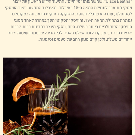
"Uisce Beatha", שמשמעותו "מי חיים". התיעוד הידוע הראשון של ייצור
ויסקי מתוארך לתחילת המאה ה-15 באירלנד. מאירלנד התפשט ייצור הוויסקי
סקוטלנד, שם הוא שוכלל ושופר. המזקקה החוקית הראשונה בסקוטלנד
נפתחה בתחילת המאה ה-19, והוויסקי הסקוטי הפך במהרה לאחד מסוגי
וויסקי הפופולריים ביותר בעולם. היום, ויסקי מיוצר במדינות רבות, לרבות
רצות הברית, יפן, קנדה וגם אצלנו בארץ. לכל מדינה יש סגנון ושיטות ייצור
יחודיים משלה, ולכן קיים מגוון רחב של טעמים וסגנונות.