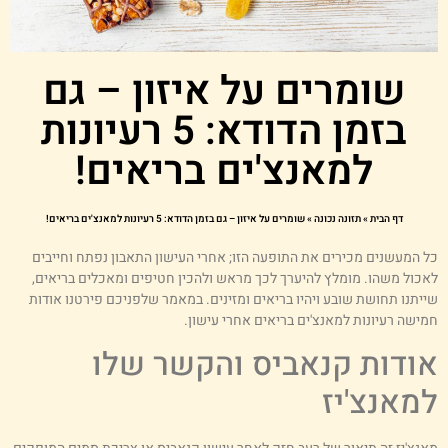
שומרים על איזון – גם
בזמן הדודא: 5 רעיונות
למאנצ'ים בריאים!
דף הבית
»
תזונה נכונה
»
שומרים על איזון – גם בזמן הדודא: 5 רעיונות למאנצ'ים בריאים!
ל המעשנים מכירים את התופעה הזו; אחרי העישון התאבון נפתח וחייבים
אכול משהו. מומלץ להיערך לכך מראש ולהכין חטיפים ומאכלים בריאים,
ייתנו תחושת שובע ויהיו בריאים ומזינים. במאמר שלפניכם פירטנו אודות
מישה רעיונות למאנצ'ים בריאים אחרי עישון.
ודות קנאביס והקשר שלו
מאנצ'יז