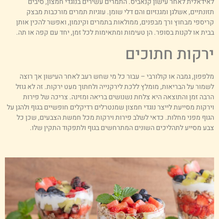
אידאלית לאחר עישון קנאביס. התמרים עשירים בנוגדי חמצון, סיבים
זונתיים, אשלגן ומגנזיום והם דלי שומן. עוגיות תמרים מורכבות מבצק
ריספי מבחוץ ורך מבפנים, ממולאות בתמרים וקינמון, ואפשר להכין אותן
בית או לקנות בסופר. הן טעימות ומתאימות לכל זמן, יחד עם קפה או תה.
רקות חתוכים
לפפון, גמבה או קולורבי – עבור כל מי שחש רעב לאחר העישון אך רוצה
שמור על הבריאות, מומלץ ללכת לירקנייה ולחתוך מעט ירקות. זה לא גוזל
רבה זמן והתוצאה היא צלחת נשנושים בריאה ומזינה. צריכה של פירות
ירקות מסייעת לייצר נוגדי חמצון שמנטרלים רדיקלים חופשיים בגוף ולהגן על
גוף מפני מחלות. כדאי לשלב פירות וירקות מכל חמשת הצבעים, שכן כל
בע מסייע לתהליכים השונים המתרחשים בגוף ולתפקוד התקין שלו.