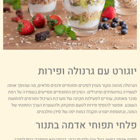
וגורט עם גרנולה ופירות
גרנולה מהווה מקור מצוין לסיבים תזונתיים ודגנים מלאים, מה שהופך אותה
עשירה בוויטמינים ומינרלים. הסיבים התזונתיים מסייעים בשמירה על רמת
וכר מאוזנת, עוזרים לפעילות תקינה של מערכת העיכול ותורמים לתחושת
שובע. אפשר להוסיף פירות לטעם מתקתק ולהעשרת הערך התזונתי של
מנה, ובתוספת יוגורט תקבלו כמות יפה של סידן וחלבונים.
לחי תפוחי אדמה בתנור
פוח אדמה נחשב בעל ערך גליקמי גבוה, דהיינו הוא מתפרק בגוף לסוכר