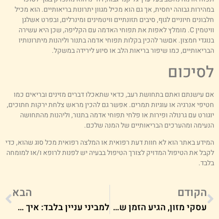
מהירות גבוהה יחסית, אך גם הוא מכיל מגוון יתרונות בריאותיים. הוא מכיל
לבונים חיוניים לגוף, סיבים תזונתיים וויטמינים ומינרלים, ובפרט אשלגן
וויטמין C. מומלץ לאפות את תפוחי האדמה עם הקליפה, שכן היא עשירה
נוגדי חמצון. אםשר להכין בקלות תפוחי אדמה בתנור וליהנות מיתרונותיו
בריאותיים, כמו שיפור בריאות הלב או סיוע לירידה במשקל.
סיכום
ם עישנתם ואתם בתחושת רעב, כדאי שתאכלו דברים מזינים ובריאים כמו
טיפי אנרגיה או עוגיות תמרים. אפשר גם להכין מראש צלחת ירקות חתוכים,
וגורט עם גרנולה ופירות או פלחי תפוחי אדמה בתנור, וליהנות מהתחושה
נעימה ומהערכים הבריאותיים של המנה שלכם.
מידע באתר הוא לא חוות דעת רפואית או המלצה רפואית מכל סוג שהוא, כדי
קבל את הטיפול המדויק לצורך הטיפול בבעיה יש לפנות לרופא ו/או למומחה
לבד.
הקודם
הבא
עסקי מזון, הגיע הזמן שתתייעלו עם חברת משלוחים מקצועית ואמינה!
למביני עניין בלבד: איך הפך הוויסקי לאחד המשקאות החריפים הפופולריים בעולם?