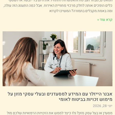
מאפים, מבחר הגבינות והאפשרות להתחיל את היום בלי לבשל או לשטוף
לים הופכים אותה לחלק מרכזי מחוויית האירוח. אבל כמה התענוג הזה עולה,
מה באמת מקבלים בתמורה? המשיכו לקרוא
רא עוד »
בנר הייזלר עם המידע למסעדנים ובעלי עסקי מזון על
ימוש זכויות בביטוח לאומי
י 28, 2026
סעדן או בעל עסק מזון? גלו כיצד לממש את הזכויות הרפואיות שלכם מול