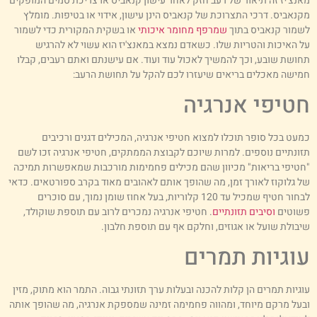
אנצ'יז זה תיאור של רעב חזק לאחר עישון קנאביס או צריכת סמים המופקים
קנאביס. דרכי התצרוכת של קנאביס הינן עישון, אידוי או בטיפות. מומלץ
שמור קנאביס בתוך
שמרפף מחומר איכותי
או בשקית המקורית כדי לשמור
ל האיכות והטריות שלו. כשאדם נמצא במאנצ'יז הוא עשוי לא להרגיש
חושת שובע, וכך להמשיך לאכול עוד ועוד. אם עישנתם ואתם רעבים, קבלו
מישה מאכלים בריאים שיעזרו לכם להקל על תחושת הרעב:
טיפי אנרגיה
מעט בכל סופר תוכלו למצוא חטיפי אנרגיה, המכילים דגנים ורכיבים
זונתיים נוספים. למרות שיוכם לקבוצת הממתקים, חטיפי אנרגיה זכו לשם
חטיפי בריאות" מכיוון שהם מכילים פחמימות מורכבות שמאפשרות תמיכה
ל גלוקוז לאורך זמן, מה שהופך אותם לאהובים מאוד בקרב ספורטאים. כדאי
לבחור חטיף שמכיל עד 120 קלוריות, בעל אחוז שומן נמוך, עם סוכרים
שוטים
וסיבים תזונתיים
. חטיפי אנרגיה נמכרים לרוב עם תוספת שוקולד,
יבולת שועל או אגוזים, וחלקם אף עם תוספת חלבון.
וגיות תמרים
וגיות תמרים הן קלות להכנה ובעלות ערך תזונתי גבוה. התמר הוא מתוק, מזין
בעל מרקם מיוחד, ומהווה פחמימה זמינה שמספקת אנרגיה, מה שהופך אותה