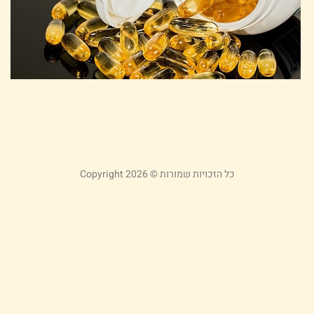
כ
ה
ל
ש
21
קר
כל הזכויות שמורות © Copyright 2026