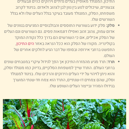
התיכון, המנגולד מאופיין בעלים גדולים וירוקים כהים וגבעולים
צבעוניים, שיכולים לנוע בין גוון לבן לצהוב ולאדום. בניגוד לקרוב
משפחתו, הסלק, המנגולד מעובד בעיקר בגלל העלים שלו ולא בגלל
השורשים שלו.
סלק:
סלק ידוע בשורשיו התוססים והבולבוסיים המגיעים בגוונים של
אדום עמוק, צהוב זהוב ואפילו דוגמאות פסים. גם השורשים וגם העלים
של הסלק אכילים, אם כי השורשים הם בדרך כלל נקודת המוקד
בקולינריה. מקורו של הסלק הוא ככל הנראה באזור
הים התיכון
,
התפשט ברחבי אירופה ובסופו של דבר הגיע לחלקים אחרים של
העולם.
תרד:
תרד מגיע מהמזרח התיכון אך הפך לגידול עיקרי במטבחים שונים
ברחבי העולם. התרד שייך למשפחת הסלקיים, בדיוק כמו מנגולד וסלק,
והוא ניתן לזיהוי על ידי העלים הירוקים והרכים שלו. בניגוד למנגולד
וסלק, שהם צמחים דו-שנתיים, התרד הוא צמח חד-שנתי המוערך
בגידולו המהיר ובייצור העלים השופע שלו.