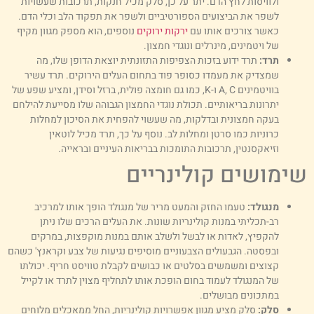
ולוויסות לחץ הדם. יתר על כן, סלק מכיל חנקות, תרכובות שעשויות
לשפר את הביצועים הספורטיביים ולשפר את תפקוד הלב וכלי הדם.
כאשר צורכים אותו עם
ירקות ירוקים
נוספים, הוא מספק מגוון מקיף
של ויטמינים, מינרלים ונוגדי חמצון.
תרד:
תרד ידוע בזכות הצפיפות התזונתית יוצאת הדופן שלו, מה
שמצדיק את מעמדו כסופר פוד בתחום העלים הירוקים. תרד עשיר
בוויטמינים A, C ו-K, כמו גם חומצה פולית, ברזל וסידן, ומציע שפע של
יתרונות בריאותיים. תכולת נוגדי החמצון הגבוהה שלו מסייעת להילחם
בעקה חמצונית ובדלקות, מה שעשוי להפחית את הסיכון למחלות
כרוניות כמו סרטן ומחלות לב. נוסף על כך, תרד מכיל לוטאין
וזיאקסנטין, תרכובות התומכות בבריאות העיניים ובראייה.
ימושים קולינריים
מנגולד:
טעמו החזק והמעט מריר של מנגולד הופך אותו למרכיב
רב-תכליתי במנות קולינריות שונות. את העלים הרכים שלו ניתן
להקפיץ, לאדות או לבשל ולשלב אותם במנות מוקפצות, במרקים
ובפסטה. הגבעולים הצבעוניים מוסיפים נגיעות של צבע וקראנץ' כשהם
קצוצים ומשמשים בסלטים או כבושים לקבלת טוויסט חריף. יכולתו
של המנגולד לעמוד בחום הופכת אותו לתחליף מצוין לתרד או לקייל
במתכונים מבושלים.
סלק:
סלק מציע מגוון אפשרויות קולינריות, החל ממאכלים מלוחים