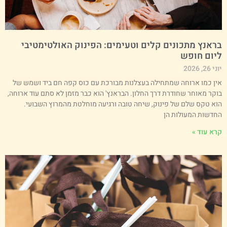
ראנץ מתכונים קלים וטעימים: הפינוק האולטימטיבי
יום חופש
י 26, 2026
ין כמו ארוחה שמתחילה בעצלנות מבורכת עם כוס קפה חם ביד ושמש של
וקר מאוחר שחודרת דרך החלון. הבראנץ' הוא כבר מזמן לא סתם עוד ארוחה,
וא טקס שלם של פינוק, שיחה טובה ורגיעה מוחלטת מהמרוץ השבועי.
חדשות המעולות הן
רא עוד »