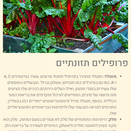
רופילים תזונתיים
מנגולד:
מנגולד מתהדר בפרופיל תזונתי מרשים, עשיר בוויטמינים A, C
ו-K, כמו גם במינרלים כמו מגנזיום, אשלגן וברזל. הגבעולים התוססים
שלו עשירים בנוגדי חמצון, ואילו העלים הירוקים הכהים שלו מציעים
מנה גדושה של סיבים, המסייעים לעיכול ומקדמים את בריאות המעי
הכללית. בנוסף, מנגולד מכיל פיטונוטריאנטים ייחודיים כמו בטאליין,
התורמים למראה הצבעוני שלו וליתרונות הבריאותיים הפוטנציאליים
שלו.
סלק:
היתרונות התזונתיים של סלק לא נגמרים בטעם המתוק. סלק הוא
מקור מצוין לחומצה פולית ולאשלגן, החיוניים לשמירה על בריאות הלב