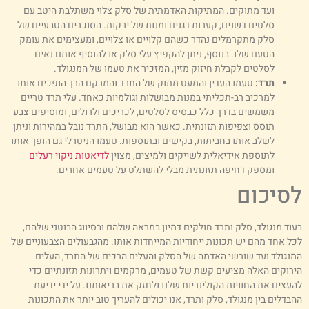
ועד מתוקים. המתיקות האדמתית של סלק צלוי משתלבת היטב עם
סלטים דשנים, קערות דגנים ומנות של ירקות. הסוכרים הטבעיים של
סלק מתקרמלים נהדר כשהם קלויים או צלויים, ומעצימים את עומק
הטעם שלו. בנוסף, ניתן להקפיץ עלי סלק או להוסיף אותם נאים
לסלטים לקבלת חיזוק מזין, המזכיר את טעמו של המנגולד.
תרד:
טעמו העדין והמעט מתוק של התרד והמרקם הרך הופכים אותו
למרכיב רב-תכליתי במנות מבושלות וגולמיות כאחד. עלי תרד טריים
משמשים בדרך כלל כבסיס לסלטים, לכריכים ולרולים, ומוסיפים צבע
תוסס וצפיפות תזונתית. כאשר הוא מבושל, התרד נובל במהירות וניתן
לשלב אותו בחביתות, בקישים ובתוספות. טעמו הניטרלי גם הופך אותו
לתוספת אידיאלית לשייקים ולמיצים, מצוין
לדיאטות ניקוי רעלים
ומספק דחיפה תזונתית מבלי להשתלט על טעמים אחרים.
סיכום
עוד מנגולד, סלק ותרד חולקים דמיון במראה שלהם ובסיווג הבוטני שלהם,
כל אחד מהם יש תכונות ייחודיות המייחדות אותו. מהגבעולים הצבעוניים של
מנגולד ועד שורשי האדמה של הסלק והעלים הרכים של התרד, העלים
ירוקים האלה מציעים קשת של טעמים, מרקמים ויתרונות תזונתיים כדי
העצים את החוויות הקולינריות שלנו ולחזק את בריאותנו. על ידי ידיעת
הבדלים בין מנגולד, סלק ותרד, אנו יכולים להעריך טוב יותר את התכונות