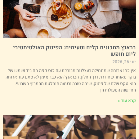
ראנץ מתכונים קלים וטעימים: הפינוק האולטימטיבי
יום חופש
י 26, 2026
ין כמו ארוחה שמתחילה בעצלנות מבורכת עם כוס קפה חם ביד ושמש של
וקר מאוחר שחודרת דרך החלון. הבראנץ' הוא כבר מזמן לא סתם עוד ארוחה,
וא טקס שלם של פינוק, שיחה טובה ורגיעה מוחלטת מהמרוץ השבועי.
חדשות המעולות הן
רא עוד »