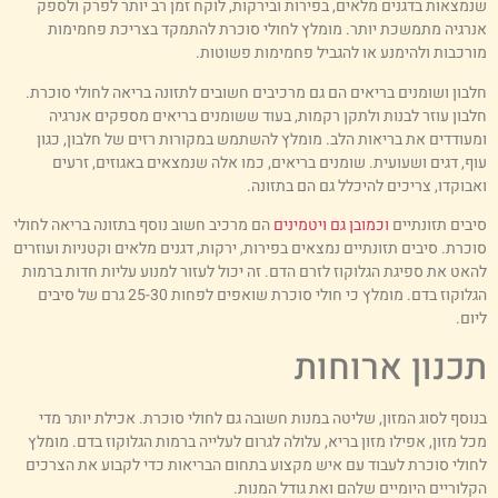
נמצאות בדגנים מלאים, בפירות ובירקות, לוקח זמן רב יותר לפרק ולספק
נרגיה מתמשכת יותר. מומלץ לחולי סוכרת להתמקד בצריכת פחמימות
ורכבות ולהימנע או להגביל פחמימות פשוטות.
לבון ושומנים בריאים הם גם מרכיבים חשובים לתזונה בריאה לחולי סוכרת.
לבון עוזר לבנות ולתקן רקמות, בעוד ששומנים בריאים מספקים אנרגיה
מעודדים את בריאות הלב. מומלץ להשתמש במקורות רזים של חלבון, כגון
וף, דגים ושעועית. שומנים בריאים, כמו אלה שנמצאים באגוזים, זרעים
אבוקדו, צריכים להיכלל גם הם בתזונה.
יבים תזונתיים
וכמובן גם ויטמינים
הם מרכיב חשוב נוסף בתזונה בריאה לחולי
וכרת. סיבים תזונתיים נמצאים בפירות, ירקות, דגנים מלאים וקטניות ועוזרים
האט את ספיגת הגלוקוז לזרם הדם. זה יכול לעזור למנוע עליות חדות ברמות
הגלוקוז בדם. מומלץ כי חולי סוכרת שואפים לפחות 25-30 גרם של סיבים
יום.
כנון ארוחות
נוסף לסוג המזון, שליטה במנות חשובה גם לחולי סוכרת. אכילת יותר מדי
כל מזון, אפילו מזון בריא, עלולה לגרום לעלייה ברמות הגלוקוז בדם. מומלץ
חולי סוכרת לעבוד עם איש מקצוע בתחום הבריאות כדי לקבוע את הצרכים
קלוריים היומיים שלהם ואת גודל המנות.