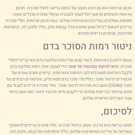
כנון ארוחות הוא גם היבט חשוב של תזונה בריאה לחולי סוכרת. תכנון
רוחות וחטיפים מראש יכול לעזור להבטיח שחולי סוכרת אוכלים תזונה
אוזנת ושולטים בצריכת הפחמימות שלהם. בעת תכנון ארוחות, חולי סוכרת
ריכים לשאוף לכלול מגוון מזונות מכל קבוצת מזון, כולל חלבון רזה, פחמימות
ורכבות, שומנים בריאים וסיבים.
יטור רמות הסוכר בדם
נוסף לתכנון הארוחות, ניטור קבוע של רמות הגלוקוז בדם הוא קריטי לחולי
וכרת.
כדאי להיעזר במכשיר מד סוכר
כדי לעקוב אחר רמות הגלוקוז בדם
לקבל החלטות מושכלות לגבי התזונה והתרופות. קיימים סוגים שונים של
כשירים לניטור סוכר, כולל מדי סוכר בדם מסורתיים, מוניטורים רציפים של
סוכר (CGMs) ומערכות מהירות לניטור סוכר. חולי סוכרת צריכים לעבוד עם
פק שירותי הבריאות שלהם כדי לקבוע איזה מכשיר ניטור הוא הטוב ביותר
בור הצרכים האישיים שלהם.
סיכום,
זונה בריאה היא מרכיב חשוב בניהול סוכרת. חולי סוכרת צריכים להתמקד
שליטה על צריכת הפחמימות שלהם, כולל פחמימות מורכבות, חלבון רזה,