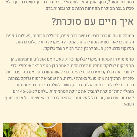
בסוכרת מסוג 2, הגוף הופך עמיד לאינסולין, ובסוכרת הריון, נשים בהריון שלא
בלו בעבר מסוכרת מפתחות רמות סוכר גבוהות בדם.
יך חיים עם סוכרת?
תנהלות עם סוכרת דורשת גישה רבת פנים, הכוללת תרופות, פעילות גופנית
תזונה בריאה. כשזה מגיע לתזונה, המטרה העיקרית היא לשלוט ברמות
גלוקוז בדם. לכן, חשוב להבין כיצד הגוף מעבד גלוקוז.
חמימות הן המקור העיקרי לגלוקוז בגוף. כאשר אנו אוכלים פחמימות, הן
תפרקות לגלוקוז ונספגות לזרם הדם. לאחר מכן הגוף מייצר אינסולין כדי
העביר את הגלוקוז מזרם הדם לתאים כדי להשתמש בהם כאנרגיה. עבור חולי
וכרת, תהליך זה אינו פועל באותה יעילות, מה שמביא לרמות גלוקוז גבוהות
דם. כדי לשלוט ברמות הגלוקוז בדם, חשוב לשלוט בצריכת הפחמימות.
מומלץ לחולי סוכרת להגביל את צריכת הפחמימות שלהם לכ-45-60 גרם
ארוחה. עם זאת, זה יכול להשתנות בהתאם לצרכים האישיים של אדם וייעוץ
פואי.