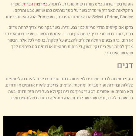
פשו בשר שדורג באמצעות רשות מוכרת. לדוגמה,
בארצות הברית
, משרד
חקלאות האמריקאי מדרג בשר על סמך גורמים כמו שיוש, צבע ומרקם.
Prime, C ו-Select הם הציונים הנפוצים, כש-Prime הוא האיכותי ביותר.
דקו אם קיימים מדדי טריות כגון צבע וריח. בשר בקר טרי צריך להיות אדום
היר, בעוד כבש טרי צריך להיות גוון ורדרד. הימנעו מבשר שיש לו צבע אפרפר
ו חום, כי הצבעים האלה עלולים להצביע על קלקול. בנוסף לכל אלה, הבשר
ריך להיות בעל ריח נקי ורענן, כי ריחות חמוצים או דוחים הם סימנים לכך
הבשר אינו טרי.
גים
קני האיכות לדגים חשובים לא פחות. דגים טריים צריכים להיות בעלי עיניים
לולות ובהירות ועור מבריק ומתכתי. הזימים צריכים להיות אדומים או ורודים,
לא חומים או אפורים. דג טרי צריך גם ריח נקי ולא בעל ריח חזק ודגים. בעת
כישת פילה דג, ודאו שהבשר יציב ושהוא מתמלא בחזרה כשלוחצים עליו.