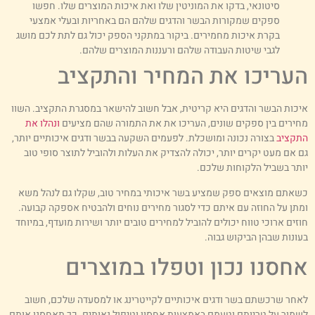
סיטונאי, בדקו את המוניטין שלו ואת איכות המוצרים שלו. חפשו
ספקים שמקורות הבשר והדגים שלהם הם באחריות ובעלי אמצעי
בקרת איכות מחמירים. ביקור במתקני הספק יכול גם לתת לכם מושג
לגבי שיטות העבודה שלהם ורעננות המוצרים שלהם.
עריכו את המחיר והתקציב
יכות הבשר והדגים היא קריטית, אבל חשוב להישאר במסגרת התקציב. השוו
חירים בין ספקים שונים, העריכו את את התמורה שהם מציעים
ונהלו את
תקציב
בצורה נכונה ומושכלת. לפעמים השקעה בבשר ודגים איכותיים יותר,
ם אם מעט יקרים יותר, יכולה להצדיק את העלות ולהוביל לתוצר סופי טוב
ותר בשביל הלקוחות שלכם.
שאתם מוצאים ספק שמציע בשר איכותי במחיר טוב, שקלו גם לנהל משא
מתן על החוזה עם איתם כדי לסגור מחירים נוחים ולהבטיח אספקה קבועה.
וזים ארוכי טווח יכולים להוביל למחירים טובים יותר ושירות מועדף, במיוחד
עונות שבהן הביקוש גבוה.
חסנו נכון וטפלו במוצרים
אחר שרכשתם בשר ודגים איכותיים לקייטרינג או למסעדה שלכם, חשוב
שמור על טריותם וטעמם באמצעות אחסון וטיפול נאותים. כך תאחסנו אותם