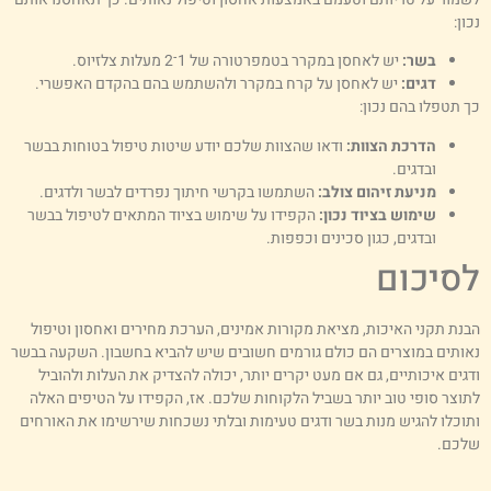
ון:
בשר:
יש לאחסן במקרר בטמפרטורה של 1־2 מעלות צלזיוס.
דגים:
יש לאחסן על קרח במקרר ולהשתמש בהם בהקדם האפשרי.
ך תטפלו בהם נכון:
הדרכת הצוות:
ודאו שהצוות שלכם יודע שיטות טיפול בטוחות בבשר
ובדגים.
מניעת זיהום צולב:
השתמשו בקרשי חיתוך נפרדים לבשר ולדגים.
שימוש בציוד נכון:
הקפידו על שימוש בציוד המתאים לטיפול בבשר
ובדגים, כגון סכינים וכפפות.
סיכום
בנת תקני האיכות, מציאת מקורות אמינים, הערכת מחירים ואחסון וטיפול
אותים במוצרים הם כולם גורמים חשובים שיש להביא בחשבון. השקעה בבשר
דגים איכותיים, גם אם מעט יקרים יותר, יכולה להצדיק את העלות ולהוביל
תוצר סופי טוב יותר בשביל הלקוחות שלכם. אז, הקפידו על הטיפים האלה
תוכלו להגיש מנות בשר ודגים טעימות ובלתי נשכחות שירשימו את האורחים
לכם.