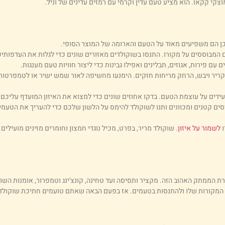
קי קקאו. הוא מציע טעם עדין וקרמי עם רמזים עדינים של וניל.
כן הם משפיעים מאוד על הטעם והארומה של המוצר הסופי.
ים המבוססים על מקורו. התנסו בשוקולדים מאזורים שונים כדי לגלות את העדפותיכ
עם פירות, אגוזים, תבלינים ואפילו גבינות כדי ליצור חוויות טעם מענגות.
יר ויבש, הרחק מריחות חזקים. הימנעו מחשיפה לאור שמש ישיר או לטמפרטורות 
דים על עוצמת הטעם. בדקו אחוזים שונים כדי למצוא את האיזון המועדף עליכם ב
ים קטנים ומכוונים ותנו לשוקולד להימס על הלשון שלכם כדי להעריך את הטעמים
ו
לשמור על איזון
. שוקולד מריר, בפרט, מכיל נוגדי חמצון וחומרים מזינים מועילים.
הממתק האהוב הזה. מקציר ותסיסה ועד טחינה, קונצ'ינג וטמפרור, אומנות השוקול
 את המקורות שלו ולהתנסות בטעמים. אז בפעם הבאה שאתם טועמים חתיכת שוקולד