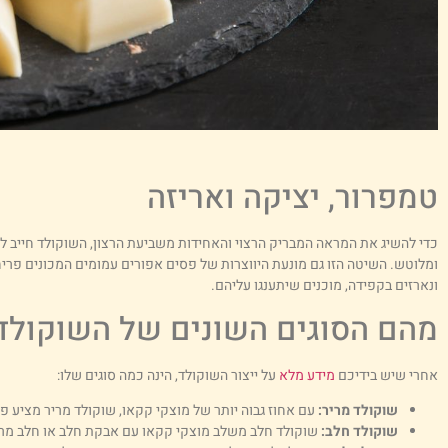
טמפרור, יציקה ואריזה
כדי להשיג את המראה המבריק הרצוי והאחידות משביעת הרצון, השוקולד חייב ל
ומלוטש. השיטה הזו גם מונעת היווצרות של פסים אפורים עמומים המכונים פריח
ונארזים בקפידה, מוכנים שיתענגו עליהם.
מהם הסוגים השונים של השוקולד
אחרי שיש בידיכם
מידע מלא
על ייצור השוקולד, הינה כמה סוגים שלו:
שוקולד מריר:
עם אחוז גבוה יותר של מוצקי קקאו, שוקולד מריר מציע פ
שוקולד חלב:
שוקולד חלב משלב מוצקי קקאו עם אבקת חלב או חלב מרוכ