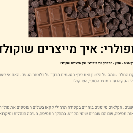
ולרי: איך מייצרים שוקולד
ף הבית
»
מגזין
»
הממתק הכי פופולרי: איך מייצרים שוקולד?
רקם החלק שנמס על הלשון ואת פרץ הטעמים מרקד על בלוטות הטעם. האם אי פע
לי הקקאו עד המוצר הסופי, השוקולד.
שגים. חקלאים מיומנים בוחרים בקפידה תרמילי קקאו בשלים העוטפים את פולי 
 תסיסה, שם הם עוברים שינוי מכריע. במהלך התסיסה, העיסה הנוזלית ומיקרואור