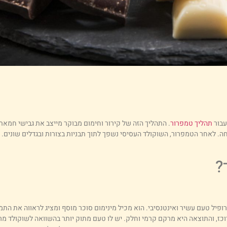
עבור
תהליך טמפרור
. התהליך הזה של קירור וחימום מבוקר מייצב את גבישי חמאת
ה. לאחר הטמפרור, השוקולד העסיסי נשפך לתוך תבניות בצורות ובגדלים שונים.
?
רופיל טעם עשיר ואינטנסיבי. הוא מכיל מינימום סוכר מוסף ומציג לראווה את הת
ז, והתוצאה היא מרקם קרמי וחלק. יש לו טעם מתוק יותר בהשוואה לשוקולד מרי