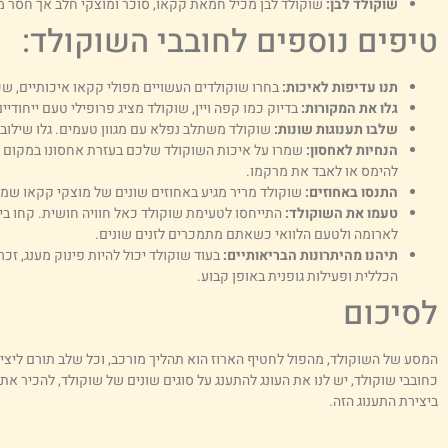
שוקולד לבן:
שוקולד לבן מכיל חמאת קקאו, סוכר ומוצקי חלב אך חסר מוצ
טיפים נוספים לחובבי השוקולד:
תנו עדיפות לאיכות:
בחרו שוקולדים העשויים מפולי קקאו איכותיים, ש
גלו את המקורות:
בדיוק כמו קפה ויין, שוקולד מציג פרופילי טעם ייחודי
שלבו תענוגות שונות:
שוקולד משתלב נפלא עם מגוון טעמים. גלו שילובים 
הנחיות לאחסון:
שמרו על איכות השוקולד שלכם בעזרת אחסונו במקום קר
להימס או לאבד את מרקמו.
התנסו באחוזים:
שוקולד מריר מגיע באחוזים שונים של מוצקי קקאו שמעי
טעמו את השוקולד:
התייחסו לטעימת שוקולד כאל חוויה חושית. קחו ביס
לארומה ולטעם הלוואי כשאתם מתמכרים לזנים שונים.
תיהנו מהיתרונות הבריאותיים:
בעוד שוקולד יכול להיות פינוק מענג, זכר
הכללית ופעילות גופנית באופן קבוע.
לסיכום
המסע של השוקולד, מהפול לחטיף הארוז הוא תהליך מורכב, וכל שלב תורם ליצירת 
כחובבי שוקולד, יש לנו את העונג להתענג על סוגים שונים של שוקולד, להכיר
ביצירת התענוג הזה.