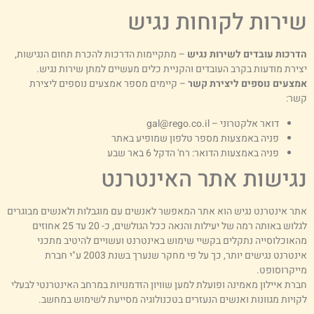
ירות לקוחות נגיש
דרכות עובדים לשירות נגיש
– מתקיימות הדרכות להכרת תחום הנגישות,
צירת מודעות בקרב העובדים והקניית כלים מעשיים למתן שירות נגיש.
מצעים נוספים ליצירת קשר
– קיימים מספר אמצעים נוספים ליצירת
שר:
דואר אלקטרוני –
gal@rego.co.il
פניה באמצעות מספר טלפון שמופיע באתר
פניה באמצעות הדואר: רח' הדקל 6 באר שבע
גישות אתר האינטרנט
תר אינטרנט נגיש הוא אתר המאפשר לאנשים עם מוגבלות ולאנשים מבוגרים
לגלוש באותה רמה של יעילות והנאה ככל הגולשים, כ- 20 עד 25 אחוזים
האוכלוסייה נתקלים בקשיי שימוש באינטרנט ועשויים להיטיב מתכני
אינטרנט נגישים יותר, כך על פי מחקר שנערך בשנת 2003 ע"י חברת
ייקרוסופט.
ברת איילון מאמינה ופועלת למען שוויון הזדמנויות במרחב האינטרנטי לבעלי
קויות מגוונות ואנשים הנעזרים בטכנולוגיה מסייעת לשימוש במחשב.