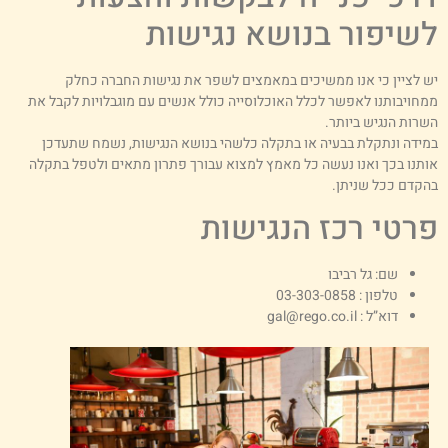
שיפור בנושא נגישות
ש לציין כי אנו ממשיכים במאמצים לשפר את נגישות החברה כחלק
מחויבותנו לאפשר לכלל האוכלוסייה כולל אנשים עם מוגבלויות לקבל את
שרות הנגיש ביותר.
מידה ונתקלת בבעיה או בתקלה כלשהי בנושא הנגישות, נשמח שתעדכן
ותנו בכך ואנו נעשה כל מאמץ למצוא עבורך פתרון מתאים ולטפל בתקלה
הקדם ככל שניתן.
רטי רכז הנגישות
שם: גל רביבו
טלפון : 03-303-0858
דוא”ל :
gal@rego.co.il