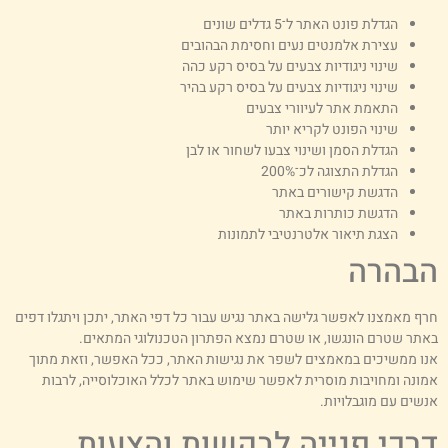
הגדלת פונט האתר ל־5 גדלים שונים
עצירת אלמנטים נעים וחסימת הבהובים
שינוי ניגודיות צבעים על בסיס רקע כהה
שינוי ניגודיות צבעים על בסיס רקע בהיר
התאמת אתר לעיוורי צבעים
שינוי הפונט לקריא יותר
הגדלת הסמן ושינוי צבעו לשחור או לבן
הגדלת התצוגה לכ־200%
הדגשת קישורים באתר
הדגשת כותרות באתר
הצגת תיאור אלטרנטיבי לתמונות
בהרה
רף מאמצנו לאפשר גלישה באתר נגיש עבור כל דפי האתר, יתכן ויתגלו דפים
אתר שטרם הונגשו, או שטרם נמצא הפתרון הטכנולוגי המתאים.
נו ממשיכים במאמצים לשפר את נגישות האתר, ככל האפשר, וזאת מתוך
מונה ומחויבות מוסרית לאפשר שימוש באתר לכלל האוכלוסייה, לרבות
נשים עם מוגבלויות.
רכי פנייה לבקשות והצעות