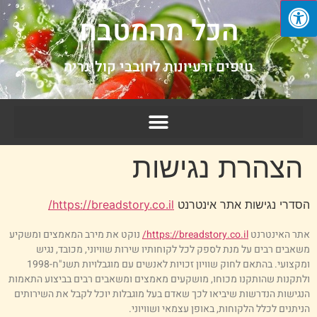
הכל מהמטבח
טיפים ורעיונות לחובבי קולינריה
הצהרת נגישות
סדרי נגישות אתר אינטרנט
https://breadstory.co.il/
תר האינטרנט
https://breadstory.co.il/
נוקט את מירב המאמצים ומשקיע
שאבים רבים על מנת לספק לכל לקוחותיו שירות שוויוני, מכובד, נגיש
ומקצועי. בהתאם לחוק שוויון זכויות לאנשים עם מוגבלויות תשנ"ח-1998
לתקנות שהותקנו מכוחו, מושקעים מאמצים ומשאבים רבים בביצוע התאמות
נגישות הנדרשות שיביאו לכך שאדם בעל מוגבלות יוכל לקבל את השירותים
ניתנים לכלל הלקוחות, באופן עצמאי ושוויוני.