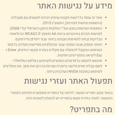
ידע על נגישות האתר
אתר זה עומד בדרישות תקנות שיוויון זכויות לאנשים עם מוגבלות
(התאמות נגישות לשירות), התשע"ג 2013.
התאמות הנגישות בוצעו עפ"י המלצות התקן הישראלי (ת"י 5568)
לנגישות תכנים באינטרנט ברמת AA ומסמך WCAG2.0 הבינלאומי.
הבדיקות נבחנו לתאימות הגבוהה ביותר עבור דפדפן פיירפוקס.
האתר מספק מבנה סמנטי עבור טכנולוגיות מסייעות ותמיכה בדפוס
השימוש המקובל להפעלה עם מקלדת בעזרת מקשי החיצים, Enter ו-
Esc ליציאה מתפריטים וחלונות.
מותאם לתצוגה בדפדפנים הנפוצים ולשימוש בטלפון הסלואלרי.
לשם קבלת חווית גלישה מיטבית עם תוכנת הקראת מסך, אנו ממליצים
לשימוש בתוכנת NVDA העדכנית ביותר.
פעול האתר ועזרי נגישות
אתר מוצב תפריט הנגשה. לחיצה על התפריט מאפשרת פתיחת כפתורי
הנגשה. לאחר בחירת נושא בתפריט יש להמתין לטעינת הדף.
ה בתפריט?