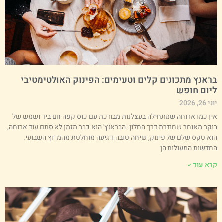
ראנץ מתכונים קלים וטעימים: הפינוק האולטימטיבי
יום חופש
י 26, 2026
ין כמו ארוחה שמתחילה בעצלנות מבורכת עם כוס קפה חם ביד ושמש של
וקר מאוחר שחודרת דרך החלון. הבראנץ' הוא כבר מזמן לא סתם עוד ארוחה,
וא טקס שלם של פינוק, שיחה טובה ורגיעה מוחלטת מהמרוץ השבועי.
חדשות המעולות הן
רא עוד »