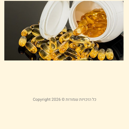
ת
ת
ט
כ
ה
ל
ש
21
קר
כל הזכויות שמורות © Copyright 2026