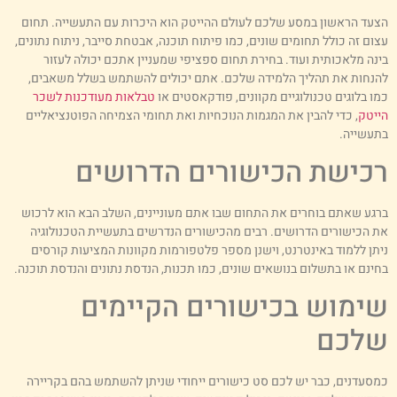
צעד הראשון במסע שלכם לעולם ההייטק הוא היכרות עם התעשייה. תחום
צום זה כולל תחומים שונים, כמו פיתוח תוכנה, אבטחת סייבר, ניתוח נתונים,
ינה מלאכותית ועוד. בחירת תחום ספציפי שמעניין אתכם יכולה לעזור
הנחות את תהליך הלמידה שלכם. אתם יכולים להשתמש בשלל משאבים,
מו בלוגים טכנולוגיים מקוונים, פודקאסטים או
טבלאות מעודכנות לשכר
ייטק
, כדי להבין את המגמות הנוכחיות ואת תחומי הצמיחה הפוטנציאליים
תעשייה.
כישת הכישורים הדרושים
רגע שאתם בוחרים את התחום שבו אתם מעוניינים, השלב הבא הוא לרכוש
ת הכישורים הדרושים. רבים מהכישורים הנדרשים בתעשיית הטכנולוגיה
יתן ללמוד באינטרנט, וישנן מספר פלטפורמות מקוונות המציעות קורסים
חינם או בתשלום בנושאים שונים, כמו תכנות, הנדסת נתונים והנדסת תוכנה.
ימוש בכישורים הקיימים
לכם
מסעדנים, כבר יש לכם סט כישורים ייחודי שניתן להשתמש בהם בקריירה