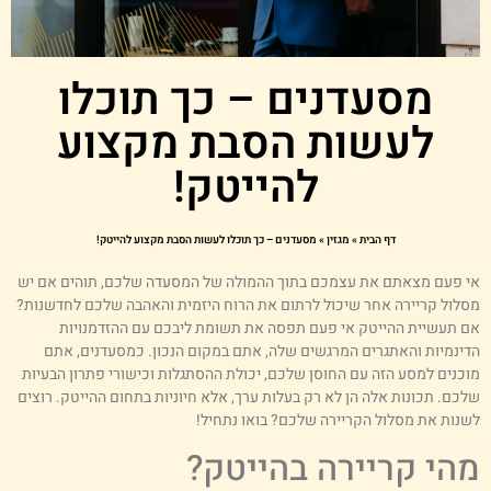
מסעדנים – כך תוכלו
לעשות הסבת מקצוע
להייטק!
דף הבית
»
מגזין
»
מסעדנים – כך תוכלו לעשות הסבת מקצוע להייטק!
י פעם מצאתם את עצמכם בתוך ההמולה של המסעדה שלכם, תוהים אם יש
סלול קריירה אחר שיכול לרתום את הרוח היזמית והאהבה שלכם לחדשנות?
ם תעשיית ההייטק אי פעם תפסה את תשומת ליבכם עם ההזדמנויות
דינמיות והאתגרים המרגשים שלה, אתם במקום הנכון. כמסעדנים, אתם
וכנים למסע הזה עם החוסן שלכם, יכולת ההסתגלות וכישורי פתרון הבעיות
לכם. תכונות אלה הן לא רק בעלות ערך, אלא חיוניות בתחום ההייטק. רוצים
שנות את מסלול הקריירה שלכם? בואו נתחיל!
הי קריירה בהייטק?