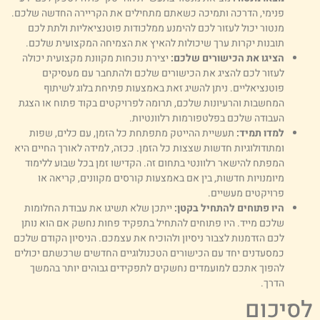
פנימי, הדרכה ותמיכה כשאתם מתחילים את הקריירה החדשה שלכם.
מנטור יכול לעזור לכם להימנע ממלכודות פוטנציאליות ולתת לכם
תובנות יקרות ערך שיכולות להאיץ את הצמיחה המקצועית שלכם.
הציגו את הכישורים שלכם:
יצירת נוכחות מקוונת מקצועית יכולה
לעזור לכם להציג את הכישורים שלכם ולהתחבר עם מעסיקים
פוטנציאליים. ניתן להשיג זאת באמצעות פתיחת בלוג לשיתוף
המחשבות והרעיונות שלכם, תרומה לפרויקטים בקוד פתוח או הצגת
העבודה שלכם בפלטפורמות רלוונטיות.
למדו תמיד:
תעשיית ההייטק מתפתחת כל הזמן, עם כלים, שפות
ומתודולוגיות חדשות שצצות כל הזמן. ככזה, למידה לאורך החיים היא
המפתח להישאר רלוונטי בתחום זה. הקדישו זמן בכל שבוע ללימוד
מיומנויות חדשות, בין אם באמצעות קורסים מקוונים, קריאה או
פרויקטים מעשיים.
היו פתוחים להתחיל בקטן:
ייתכן שלא תשיגו את עבודת החלומות
שלכם מייד. היו פתוחים להתחיל בתפקיד פחות נחשק אם הוא נותן
לכם הזדמנות לצבור ניסיון ולהוכיח את עצמכם. הניסיון הקודם שלכם
כמסעדנים יחד עם הכישורים הטכנולוגיים החדשים שרכשתם יכולים
להפוך אתכם למועמדים נחשקים לתפקידים גבוהים יותר בהמשך
הדרך.
סיכום