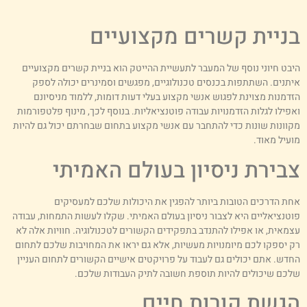
ניית קשרים מקצועיים
יבט חיוני נוסף של המעבר לתעשיית ההייטק הוא בניית קשרים מקצועיים
יתנים. השתתפות בכנסים טכנולוגיים, מפגשים וסמינרים יכולה לספק
זדמנות מצוינת לפגוש אנשי מקצוע בעלי דעות דומות, ללמוד מניסיונם
אפילו לגלות הזדמנויות עבודה פוטנציאליות. בנוסף לכך, מינוף פלטפורמות
קוונות שונות כדי להתחבר עם אנשי מקצוע בתחום שבחרתם יכול גם להיות
ועיל מאוד.
בירת ניסיון בעולם האמיתי
חת הדרכים הטובות ביותר להפגין את היכולות שלכם למעסיקים
וטנציאליים היא לצבור ניסיון בעולם האמיתי. שקלו לעשות התמחות, עבודה
צמאית, או אפילו להתנדב בתפקידים הקשורים לטכנולוגיה. חוויות אלה לא
ק יספקו לכם מיומנויות מעשיות, אלא גם יראו את המחויבות שלכם לתחום
חדש. אתם יכולים גם לעבוד על פרויקטים אישיים הקשורים לתחום העניין
לכם שיכולים להיות תוספת חשובה לתיק העבודות שלכם.
גשת קורות חיים