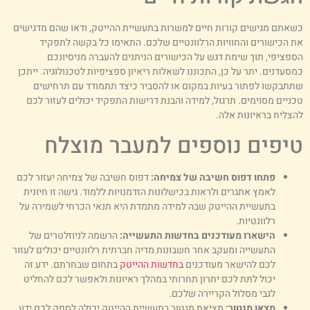
שאתם מגישים קורות חיים למשרות בתעשיית ההייטק, ודאו שהם מדגישים
ת הכישורים והחוויות הרלוונטיים שלכם. התאימו כל בקשה לתפקיד
ספציפי, תוך שימת דגש על הכישורים הניתנים להעברה מניסיונכם
מסעדנים. יתר על כן, התכוננו לשאלות ריאיון ספציפיות לטכנולוגיה. ייתכן
תתבקשו לפתור בעיות במקום או להסביר כיצד תתמודד עם תרחישים
כניים מסוימים. תרגול, למידה והבנת דרישות התפקיד יכולים לעזור לכם
הצליח בראיונות אלה.
יפים נוספים למעבר מוצלח
פתחו דפוס חשיבה של צמיחה:
דפוס חשיבה של צמיחה יעזור לכם
לאמץ אתגרים ולראות בכישלונות הזדמנויות ללמוד. גישה זו חיונית
בתעשיית ההייטק שבה למידה מתמדת היא תנאי הכרחי לשמירה על
רלוונטיות.
הישארו מעודכנים בחדשות התעשייה:
הרשמה לניוזלטרים של
התעשייה ומעקב אחר חשבונות מדיה חברתית רלוונטיים יכולים לעזור
לכם להישאר מעודכנים
בחדשות ההייטק
בתחום שבחרתם. ידע זה
יכול לתת לכם יתרון תחרותי במהלך ראיונות ולאפשר לכם להחליט
לגבי מסלול הקריירה שלכם.
מצאו מנטור:
מציאת מנטור בתעשיית ההייטק יכולה לספק לכם ידע