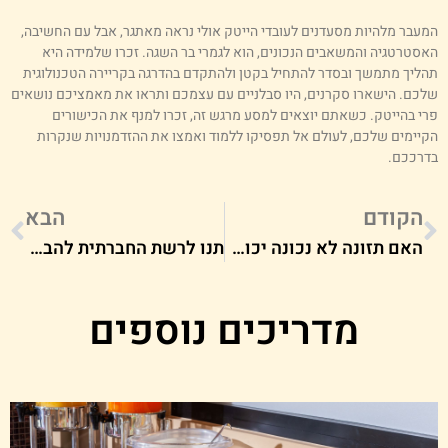
מעבר מלהיות מסעדנים לעובדי הייטק אולי נראה מאתגר, אבל עם החשיבה,
אסטרטגיה והמשאבים הנכונים, הוא לגמרי בר השגה. זכרו שלמידה היא
הליך מתמשך ובסדר להתחיל בקטן ולהתקדם בהדרגה בקריירה הטכנולוגית
לכם. הישארו סקרנים, היו סבלניים עם עצמכם ותראו את מאמציכם נושאים
רי בהייטק. כשאתם יוצאים למסע מרגש זה, זכרו למנף את הכישורים
קיימים שלכם, לעולם אל תפסיקו ללמוד ואמצו את ההזדמנויות שנקרות
דרככם.
הקודם
הבא
האם תזונה לא נכונה יכולה לגרום לנשירת שיער?
תנו לרשת החברתית להביא לכם לקוחות: איך מפרסמים בית קפה בפייסבוק?
מדריכים נוספים